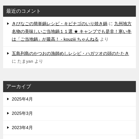
最近のコメント
きびなごの簡単鍋レシピ・キビナゴのいり焼き鍋
に
九州地方
名物の美味しいご当地鍋１１選 ★ キャンプでも是非！寒い冬
は「ご当地鍋」が最高！ - kouziii ちゃんねる
より
五島列島のかつおの漁師めしレシピ・ハガツオの頭のたたき
に
たまyan
より
アーカイブ
2025年4月
2025年3月
2023年4月