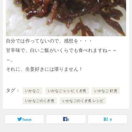
自分では作ってないので、感想を・・・
甘辛味で、白いご飯がいくらでも食べれますね～～
～。
それに、生姜好きには堪りません！
タグ
いかなご
いかなご レシピ くぎ煮
いかなご 釘煮
いかなごのくぎ煮
いかなごのくぎ煮 レシピ
Tweet
0
0