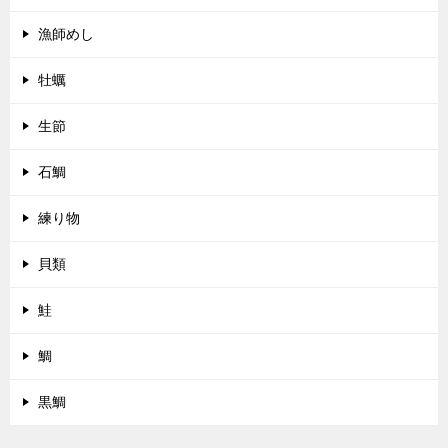
漁師めし
牡蠣
生節
石鯛
練り物
貝類
鮭
鯛
黒鯛