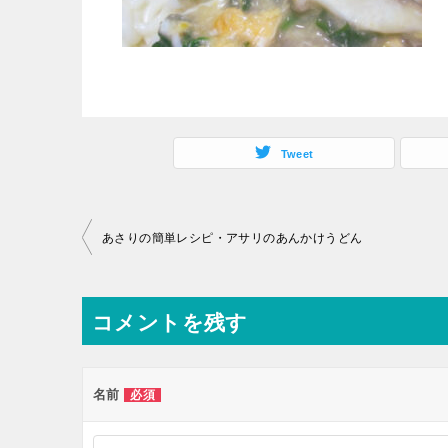
Tweet
投
あさりの簡単レシピ・アサリのあんかけうどん
稿
ナ
コメントを残す
ビ
ゲ
ー
名前
必須
シ