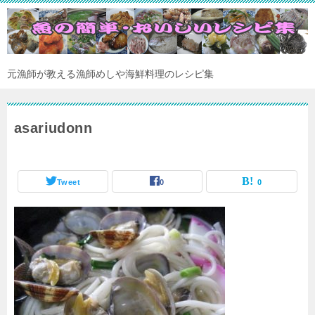
元漁師が教える漁師めしや海鮮料理のレシピ集
asariudonn
Tweet
0
0