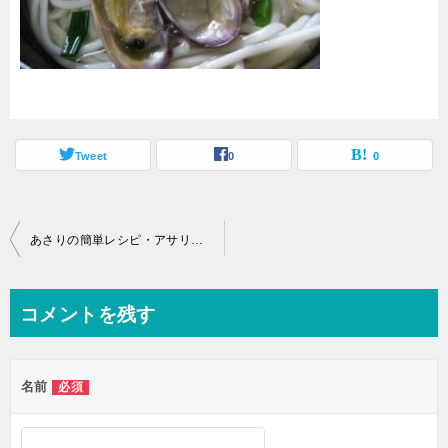
Tweet
0
0
投
あさりの簡単レシピ・アサリうどん
稿
ナ
コメントを残す
ビ
ゲ
名前
必須
ー
シ