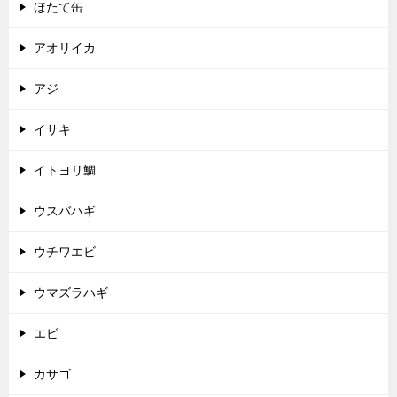
ほたて缶
アオリイカ
アジ
イサキ
イトヨリ鯛
ウスバハギ
ウチワエビ
ウマズラハギ
エビ
カサゴ