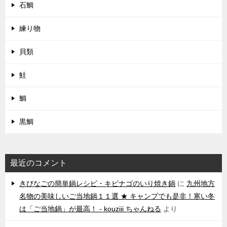
石鯛
練り物
貝類
鮭
鯛
黒鯛
最近のコメント
きびなごの簡単鍋レシピ・キビナゴのいり焼き鍋
に
九州地方
名物の美味しいご当地鍋１１選 ★ キャンプでも是非！寒い冬
は「ご当地鍋」が最高！ - kouziii ちゃんねる
より