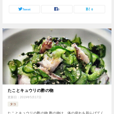
Tweet
0
0
たことキュウリの酢の物
更新日：
2019年5月17日
タコ
たことキュウリの酢の物 酢の物は、体の疲れを和らげてく