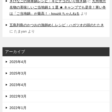
きびなごの簡単鍋レシピ・キビナゴのいり焼き鍋
に
九州地方
名物の美味しいご当地鍋１１選 ★ キャンプでも是非！寒い冬
は「ご当地鍋」が最高！ - kouziii ちゃんねる
より
五島列島のかつおの漁師めしレシピ・ハガツオの頭のたたき
に
たまyan
より
アーカイブ
2025年4月
2025年3月
2023年4月
2022年3月
2022年1月