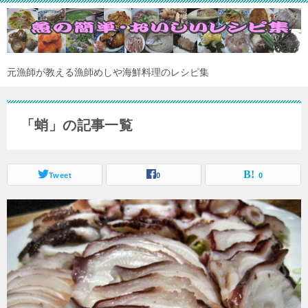
元漁師が教える漁師めしや海鮮料理のレシピ集
「蛸」の記事一覧
Tweet
0
0