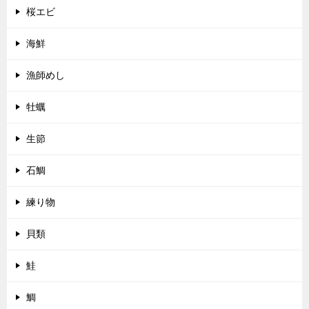
桜エビ
海鮮
漁師めし
牡蠣
生節
石鯛
練り物
貝類
鮭
鯛