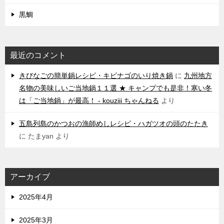
黒鯛
最近のコメント
きびなごの簡単鍋レシピ・キビナゴのいり焼き鍋
に
九州地方
名物の美味しいご当地鍋１１選 ★ キャンプでも是非！寒い冬
は「ご当地鍋」が最高！ - kouziii ちゃんねる
より
五島列島のかつおの漁師めしレシピ・ハガツオの頭のたたき
に
たまyan
より
アーカイブ
2025年4月
2025年3月