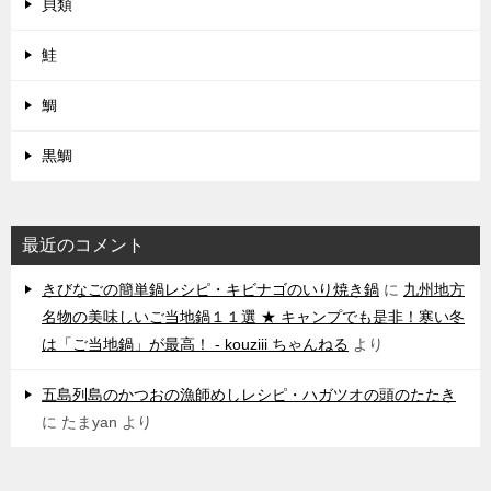
貝類
鮭
鯛
黒鯛
最近のコメント
きびなごの簡単鍋レシピ・キビナゴのいり焼き鍋
に
九州地方
名物の美味しいご当地鍋１１選 ★ キャンプでも是非！寒い冬
は「ご当地鍋」が最高！ - kouziii ちゃんねる
より
五島列島のかつおの漁師めしレシピ・ハガツオの頭のたたき
に
たまyan
より