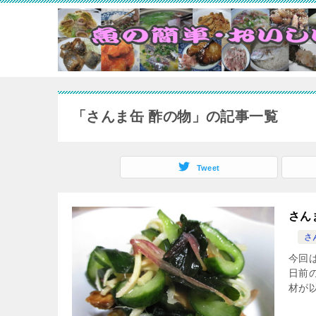
「さんま缶 酢の物」の記事一覧
Tweet
さん
さ
今回は
日前
材が以