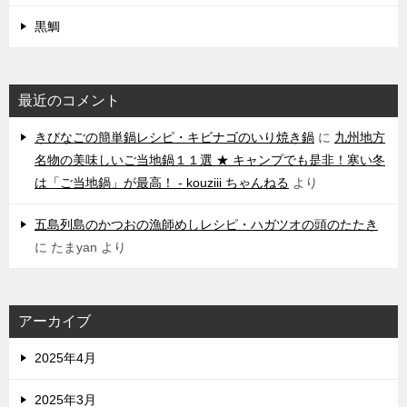
黒鯛
最近のコメント
きびなごの簡単鍋レシピ・キビナゴのいり焼き鍋
に
九州地方
名物の美味しいご当地鍋１１選 ★ キャンプでも是非！寒い冬
は「ご当地鍋」が最高！ - kouziii ちゃんねる
より
五島列島のかつおの漁師めしレシピ・ハガツオの頭のたたき
に
たまyan
より
アーカイブ
2025年4月
2025年3月