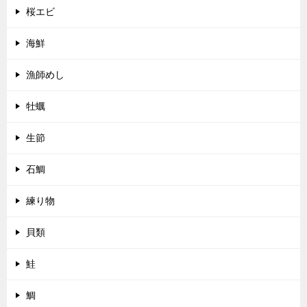
桜エビ
海鮮
漁師めし
牡蠣
生節
石鯛
練り物
貝類
鮭
鯛