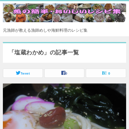
元漁師が教える漁師めしや海鮮料理のレシピ集
「塩蔵わかめ」の記事一覧
Tweet
0
0